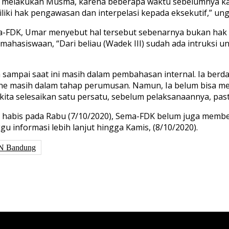
t melakukan Musma, karena beberapa waktu sebelumnya ka
i hak pengawasan dan interpelasi kepada eksekutif,” ungk
-FDK, Umar menyebut hal tersebut sebenarnya bukan hak d
ahasiswaan, “Dari beliau (Wadek III) sudah ada intruksi 
mpai saat ini masih dalam pembahasan internal. Ia berda
line masih dalam tahap perumusan. Namun, Ia belum bisa 
ita selesaikan satu persatu, sebelum pelaksanaannya, pasti
habis pada Rabu (7/10/2020), Sema-FDK belum juga member
informasi lebih lanjut hingga Kamis, (8/10/2020).
N Bandung