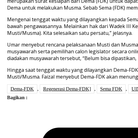
merupakan surat kesiapan dari Dema (FDK) untuk dapa
Dema untuk melakukan Musma. Sebab Sema (FDK) memilik
Mengenai tenggat waktu yang dilayangkan kepada Sema
bawah pengawasannya. Melainkan hak dari Wadek III Kem
Musti/Musma). Kita selesaikan satu persatu,” jelasnya.
Umar menyebut rencana pelaksanaan Musti dan Musma sa
musyawarah serta pemilihan calon legislator secara on
diadakan musyawarah tersebut, “Belum bisa dipastikan, k
Hingga saat tenggat waktu yang dilayangkan Dema-FDK 
Musti/Musma. Faizal menyebut Dema-FDK akan menunggu 
Dema-FDK
,
Regenerasi Dema-FDK]
,
Sema FDK
,
UI
Bagikan :