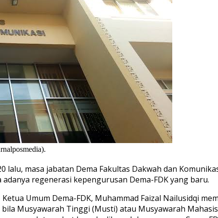
rnalposmedia).
0 lalu, masa jabatan Dema Fakultas Dakwah dan Komunikas
da adanya regenerasi kepengurusan Dema-FDK yang baru.
ut, Ketua Umum Dema-FDK, Muhammad Faizal Nailusidqi m
p bila Musyawarah Tinggi (Musti) atau Musyawarah Mahas