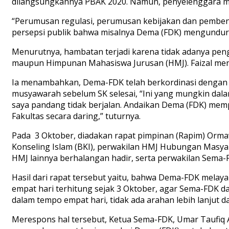
dilangsungkannya PBAK 2020. Namun, penyelenggara 
“Perumusan regulasi, perumusan kebijakan dan pembent
persepsi publik bahwa misalnya Dema (FDK) mengundur-un
Menurutnya, hambatan terjadi karena tidak adanya pe
maupun Himpunan Mahasiswa Jurusan (HMJ). Faizal meny
Ia menambahkan, Dema-FDK telah berkordinasi dengan 
musyawarah sebelum SK selesai, “Ini yang mungkin dal
saya pandang tidak berjalan. Andaikan Dema (FDK) me
Fakultas secara daring,” tuturnya.
Pada 3 Oktober, diadakan rapat pimpinan (Rapim) Ormaw
Konseling Islam (BKI), perwakilan HMJ Hubungan Masya
HMJ lainnya berhalangan hadir, serta perwakilan Sema-FD
Hasil dari rapat tersebut yaitu, bahwa Dema-FDK mel
empat hari terhitung sejak 3 Oktober, agar Sema-FDK d
dalam tempo empat hari, tidak ada arahan lebih lanjut
Merespons hal tersebut, Ketua Sema-FDK, Umar Taufiq