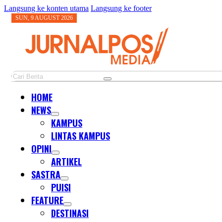
Langsung ke konten utama
Langsung ke footer
SUN, 9 AUGUST 2026
Cari
HOME
NEWS
KAMPUS
LINTAS KAMPUS
OPINI
ARTIKEL
SASTRA
PUISI
FEATURE
DESTINASI