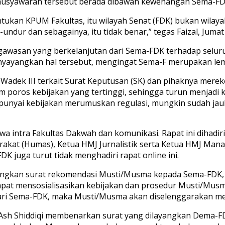
musyawarah tersebut berada dibawah kewenangan Sema-FD
ukan KPUM Fakultas, itu wilayah Senat (FDK) bukan wilaya
dur dan sebagainya, itu tidak benar,” tegas Faizal, Jumat 
ngawasan yang berkelanjutan dari Sema-FDK terhadap selu
ayangkan hal tersebut, mengingat Sema-F merupakan lemba
Wadek III terkait Surat Keputusan (SK) dan pihaknya mer
am poros kebijakan yang tertinggi, sehingga turun menjad
mpunyai kebijakan merumuskan regulasi, mungkin sudah j
a intra Fakultas Dakwah dan komunikasi. Rapat ini dihadir
rakat (Humas), Ketua HMJ Jurnalistik serta Ketua HMJ Ma
K juga turut tidak menghadiri rapat online ini.
ayangkan surat rekomendasi Musti/Musma kepada Sema-FDK,
apat mensosialisasikan kebijakan dan prosedur Musti/Musm
 dari Sema-FDK, maka Musti/Musma akan diselenggarakan mel
 Ash Shiddiqi membenarkan surat yang dilayangkan Dema-F