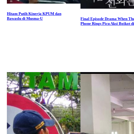
Hitam Putih Kinerja KPUM dan
Bawaslu di Musma-U
Final Episode Drama When Th
Phone Rings Picu Aksi Boikot d