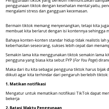
Penggunaan
tiktok
yang
berlebih
memunculkan
dampak
penggunaan
tiktok dengan
kesehatan mental
yaitu
,
pene
mengalami
stress dan gangguan kecemasan
.
Bermain
tiktok
memang
menyenangkan
, tetapi kita
jug
membuat
kita berlarut
dengan
isi
kontennya
sehingga
m
Bahaya
konten-konten
standar
hidup tidak
realistis
lah
keberhasilan
seseorang
,
sukses
lebih
cepat
dan menamp
Semakin
lama
kita
menggunakan
tiktok
semakin
lama ki
pengguna
yang biasa kita
sebut
FYP (
For You Page
)
diran
Maka
dari
itu
kita
sebagai
pengguna
tiktok
harus
bijak
d
diikuti
agar
kita
terhindar
dari pengaruh
berlebih
tiktok
:
1.
Matikan
notifikasi
Mengatur untuk mematikan notifikasi
TikTok
dapat memb
bekerja
2.
Batasi Waktu Penggunaan