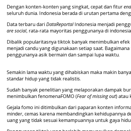
Dengan
konten-konten
yang
singkat
,
cepat
dan
fitur
end
seluruh
dunia. Indonesia
berada
di
urutan
pertama
deng
Data
terbaru
dari
DataReportal
Indonesia menjadi
pengg
are social
, rata-rata
mayoritas
penggunanya
di
indonesia
Dibalik
popularitasnya
tiktok
banyak
menimbulkan
efek
menjadi
candu yang
digunakaan
setiap
saat
.
Bagaimana
penggunanya
asik
bermain dan
sampai
lupa
waktu
.
Semakin
lama
waktu
yang dihabiskan maka
makin
bany
standar
hidup
yang
tidak
realistis
.
Sudah
banyak
penelitian
yang
melaporakan
dampak
bur
menimbulkan
fenomena
FOMO (
Fear of missing out
)
atau
Gejala
fomo
ini
ditimbulkan
dari
paparan
konten
informa
minder, cemas
karena
membandingkan
kehidupannya
d
uang yang
tidak
sesuai
kemampuannya
untuk
gaya
hid