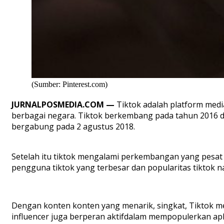
(Sumber: Pinterest.com)
JURNALPOSMEDIA.COM —
T
iktok
adalah
platform med
berbagai
negara.
Tiktok
berkembang
pada
tahun
2016 
bergabung
pada 2
agustus
2018.
Setelah
itu
tiktok
mengalami perkembangan
yang
pesat
pengguna
tiktok
yang
terbesar
dan
p
opularitas
tiktok
n
Dengan konten
konten
yang
menarik, singkat
,
Tiktok
me
influencer juga
berperan
aktif
dalam
mempopulerkan
apl