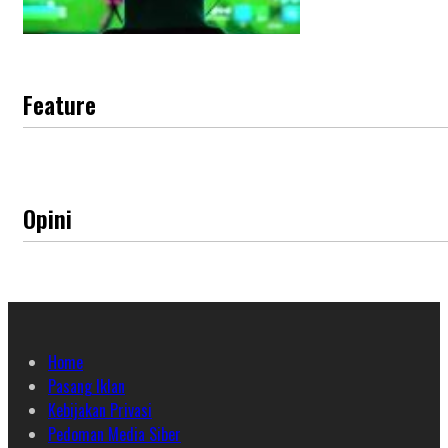
Feature
Opini
Home
Pasang Iklan
Kebijakan Privasi
Pedoman Media Siber