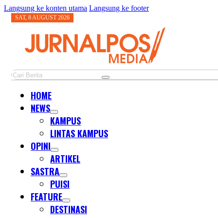
Langsung ke konten utama
Langsung ke footer
SAT, 8 AUGUST 2026
Cari
HOME
NEWS
KAMPUS
LINTAS KAMPUS
OPINI
ARTIKEL
SASTRA
PUISI
FEATURE
DESTINASI