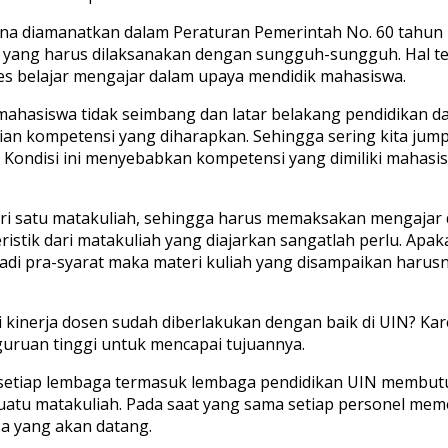
na diamanatkan dalam Peraturan Pemerintah No. 60 tahun
yang harus dilaksanakan dengan sungguh-sungguh. Hal ters
es belajar mengajar dalam upaya mendidik mahasiswa.
ahasiswa tidak seimbang dan latar belakang pendidikan da
n kompetensi yang diharapkan. Sehingga sering kita jumpai
i. Kondisi ini menyebabkan kompetensi yang dimiliki mahas
dari satu matakuliah, sehingga harus memaksakan mengajar d
tik dari matakuliah yang diajarkan sangatlah perlu. Apaka
njadi pra-syarat maka materi kuliah yang disampaikan haru
kinerja dosen sudah diberlakukan dengan baik di UIN? Kar
uruan tinggi untuk mencapai tujuannya.
setiap lembaga termasuk lembaga pendidikan UIN membut
uatu matakuliah. Pada saat yang sama setiap personel mem
a yang akan datang.