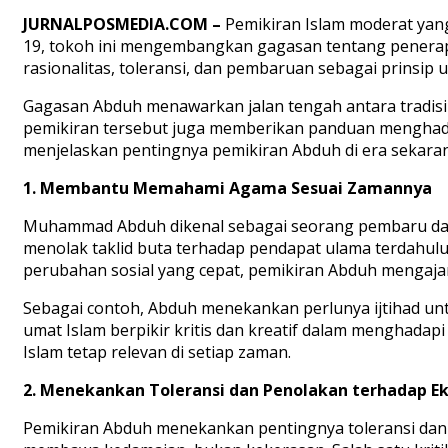
JURNALPOSMEDIA.COM
–
Pemikiran Islam moderat yan
19, tokoh ini mengembangkan gagasan tentang penera
rasionalitas, toleransi, dan pembaruan sebagai prinsi
Gagasan Abduh menawarkan jalan tengah antara tradis
pemikiran tersebut juga memberikan panduan menghadapi
menjelaskan pentingnya pemikiran Abduh di era sekara
1.
Membantu
Memahami
Agama
Sesuai
Zamannya
Muhammad Abduh dikenal sebagai seorang pembaru dala
menolak
taklid
buta terhadap pendapat ulama terdahul
perubahan sosial yang cepat, pemikiran Abduh mengaja
Sebagai contoh, Abduh menekankan perlunya
ijtihad
unt
umat Islam berpikir kritis dan kreatif dalam menghada
Islam tetap relevan di setiap zaman.
2.
Menekankan
Toleransi
dan
Penolakan
terhadap
E
Pemikiran Abduh menekankan pentingnya toleransi da