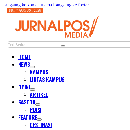
Langsung ke konten utama
Langsung ke footer
FRI, 7 AUGUST 2026
Cari
HOME
NEWS
KAMPUS
LINTAS KAMPUS
OPINI
ARTIKEL
SASTRA
PUISI
FEATURE
DESTINASI