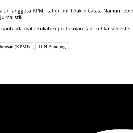
calon anggota KPMJ tahun ini tidak dibatas. Namun leb
rnalistik.
a nanti ada mata kuliah keprotokolan. Jadi ketika semes
Jurusan (KPMJ)
,
UIN Bandung