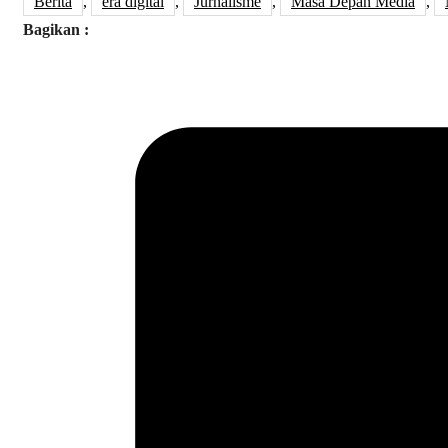
Berita
,
era digital
,
Jurnalisme
,
Masa Depan Media
,
Bagikan :