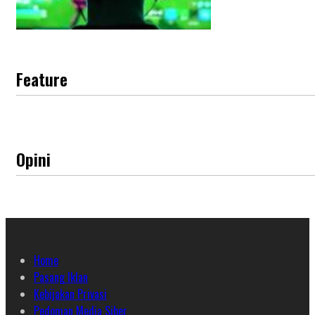
Feature
Opini
Home
Pasang Iklan
Kebijakan Privasi
Pedoman Media Siber