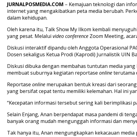
JURNALPOSMEDIA.COM
– Kemajuan teknologi dan infor
internet yang mengakibatkan peta media berubah. Perke
dalam kehidupan.
Oleh karena itu, Talk Show My Ilkom kembali menyuguhk
yang pesat. Melalui
video conference
Zoom Meeting, acara 
Diskusi interaktif dipandu oleh Anggota Operasional PA
Dosen sekaligus Ketua Prodi (Kaprodi) Jurnalistik UIN
Diskusi dibuka dengan membahas tuntutan media yang k
membuat suburnya kegiatan reportase
online
terutama 
Reportase
online
merupakan bentuk kreasi dari seorang
yang bersifat cepat tentu memiliki kelemahan. Hal ini y
“Kecepatan informasi tersebut sering kali berimplikasi 
Selain Enjang, Anan berpendapat masa pandemi di tenga
banyak orang mudah mengunggah informasi dan menyebar
Tak hanya itu, Anan mengungkapkan kekacauan media 