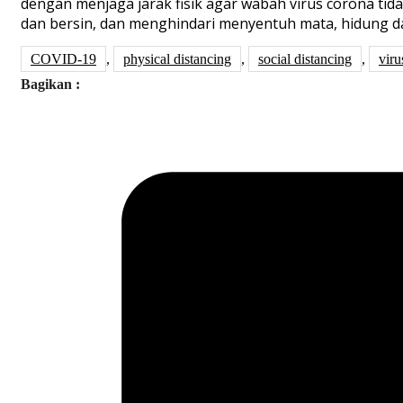
dengan menjaga jarak fisik agar wabah virus corona ti
dan bersin, dan menghindari menyentuh mata, hidung da
COVID-19
,
physical distancing
,
social distancing
,
viru
Bagikan :