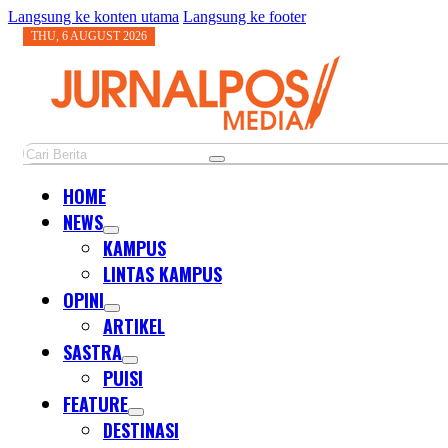
Langsung ke konten utama
Langsung ke footer
THU, 6 AUGUST 2026
Cari
HOME
NEWS
KAMPUS
LINTAS KAMPUS
OPINI
ARTIKEL
SASTRA
PUISI
FEATURE
DESTINASI