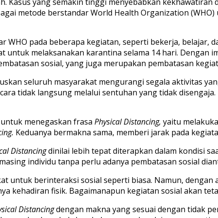
 Kasus yang semakin tinggi menyebabkan kekhawatiran dunia
ai metode berstandar World Health Organization (WHO) u
WHO pada beberapa kegiatan, seperti bekerja, belajar, da
at untuk melaksanakan karantina selama 14 hari. Dengan 
embatasan sosial, yang juga merupakan pembatasan kegiatan
skan seluruh masyarakat mengurangi segala aktivitas yang
ara tidak langsung melalui sentuhan yang tidak disengaja
 untuk menegaskan frasa
Physical Distancing,
yaitu melakukan
cing.
Keduanya bermakna sama, memberi jarak pada kegiatan
cal Distancing
dinilai lebih tepat diterapkan dalam kondisi s
masing individu tanpa perlu adanya pembatasan sosial dian
t untuk berinteraksi sosial seperti biasa. Namun, dengan
anya kehadiran fisik. Bagaimanapun kegiatan sosial akan tet
sical Distancing
dengan makna yang sesuai dengan tidak perl