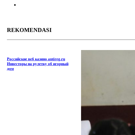
REKOMENDASI
Российские веб казино antireg.ru
Инвесторы на рулетку об игорный
дом