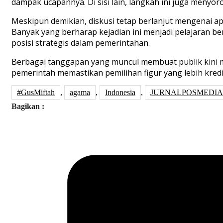
dampak ucapannya. Di
s
isi lain, langkah ini juga menyo
Meskipun demikian, diskusi tetap berlanjut mengenai a
Banyak yang berharap kejadian ini menjadi pelajaran b
posisi strategis dalam pemerintahan.
Be
rbagai tanggapan yang muncul
membuat
publik kini
pemerintah memastikan pemilihan figur yang lebih kred
#GusMiftah
,
agama
,
Indonesia
,
JURNALPOSMEDIA
Bagikan :