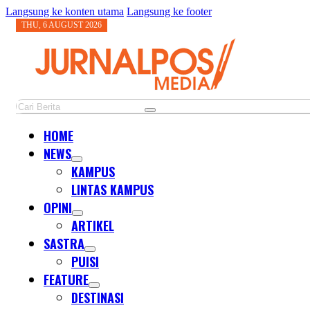
Langsung ke konten utama
Langsung ke footer
THU, 6 AUGUST 2026
Cari
HOME
NEWS
KAMPUS
LINTAS KAMPUS
OPINI
ARTIKEL
SASTRA
PUISI
FEATURE
DESTINASI