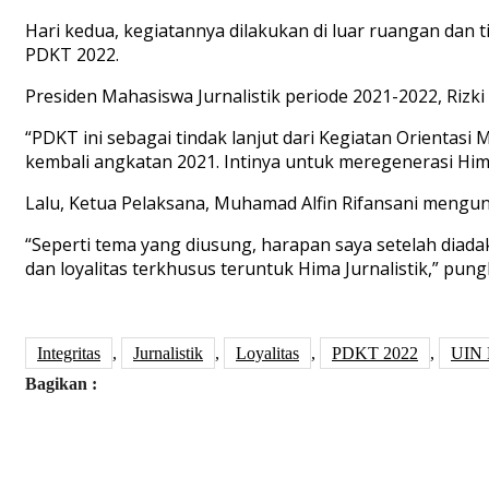
Hari kedua, kegiatannya dilakukan di luar ruangan dan t
PDKT 2022.
Presiden Mahasiswa Jurnalistik periode 2021-2022, Riz
“PDKT ini sebagai tindak lanjut dari Kegiatan Orienta
kembali angkatan 2021. Intinya untuk meregenerasi Hima
Lalu, Ketua Pelaksana, Muhamad Alfin Rifansani meng
“Seperti tema yang diusung, harapan saya setelah diadak
dan loyalitas terkhusus teruntuk Hima Jurnalistik,” pun
Integritas
,
Jurnalistik
,
Loyalitas
,
PDKT 2022
,
UIN 
Bagikan :