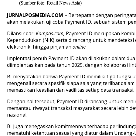
(Sumber foto: Retail News Asia)
JURNALPOSMEDIA.COM
– Bertepatan dengan peringatan
akan melakukan uji coba Payment ID, sebuah sistem pem
Dilansir dari
Kompas.com,
Payment ID merupakan kombina
Kependudukan (NIK) serta dirancang untuk mendeteksi d
elektronik, hingga pinjaman
online
.
Implentasi penuh Payment ID akan dilakukan dalam dua
diimplentasikan pada tahun 2029, dengan kolaborasi lin
BI menyatakan bahwa Payment ID memiliki tiga fungsi ut
mengenali secara spesifik siapa saja yang terlibat dalam 
memastikan keaslian dan vadilitas setiap data transaksi. 
Dengan hal tersebut, Payment ID dirancang untuk meni
memantau riwayat transaksi masyarakat secara lebih de
nasional.
BI juga menegaskan komitmennya terhadap perlindunga
mematuhi ketentuan sesuai yang diatur dalam Undang-U