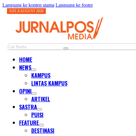
Langsung ke konten utama
Langsung ke footer
SAT, 8 AUGUST 2026
Cari
HOME
NEWS
KAMPUS
LINTAS KAMPUS
OPINI
ARTIKEL
SASTRA
PUISI
FEATURE
DESTINASI