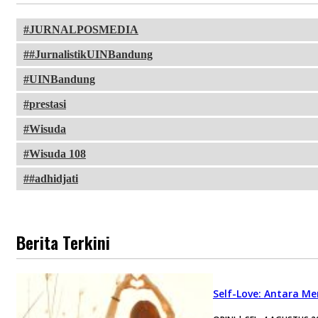
JURNALPOSMEDIA
#JurnalistikUINBandung
UINBandung
prestasi
Wisuda
Wisuda 108
#adhidjati
Berita Terkini
Self-Love: Antara Me