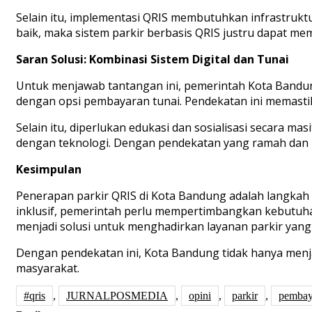
Selain itu, implementasi QRIS membutuhkan infrastruktur 
baik, maka sistem parkir berbasis QRIS justru dapat
Saran Solusi: Kombinasi Sistem Digital dan Tunai
Untuk menjawab tantangan ini, pemerintah Kota Bandun
dengan opsi pembayaran tunai. Pendekatan ini memasti
Selain itu, diperlukan edukasi dan sosialisasi secara 
dengan teknologi. Dengan pendekatan yang ramah dan in
Kesimpulan
Penerapan parkir QRIS di Kota Bandung adalah langkah p
inklusif, pemerintah perlu mempertimbangkan kebutuhan
menjadi solusi untuk menghadirkan layanan parkir yang 
Dengan pendekatan ini, Kota Bandung tidak hanya menjad
masyarakat.
#qris
,
JURNALPOSMEDIA
,
opini
,
parkir
,
pembay