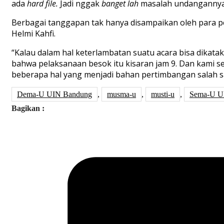
ada
hard file.
Jadi nggak
banget
lah
masalah undangannya 
Berbagai tanggapan tak hanya disampaikan oleh para 
Helmi Kahfi.
“Kalau dalam hal keterlambatan suatu acara bisa dikata
bahwa pelaksanaan besok itu kisaran jam 9. Dan kami 
beberapa hal yang menjadi bahan pertimbangan salah sa
Dema-U UIN Bandung
,
musma-u
,
musti-u
,
Sema-U U
Bagikan :