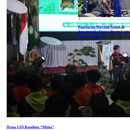
Pagelaran Wayang Golek di
Arcamanik: Upaya Nyata Lesta
Budaya Sunda
Dema UIN Bandung “Minta”