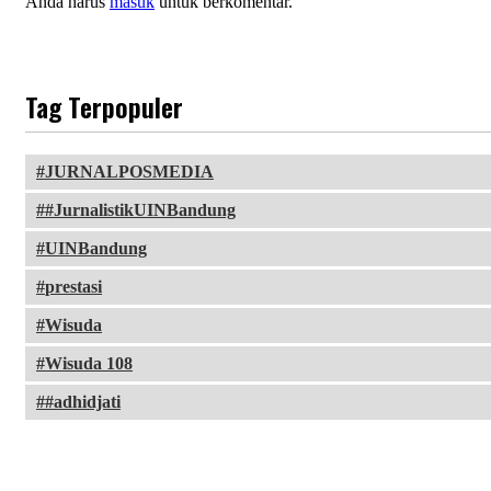
Anda harus
masuk
untuk berkomentar.
Tag Terpopuler
JURNALPOSMEDIA
#JurnalistikUINBandung
UINBandung
prestasi
Wisuda
Wisuda 108
#adhidjati