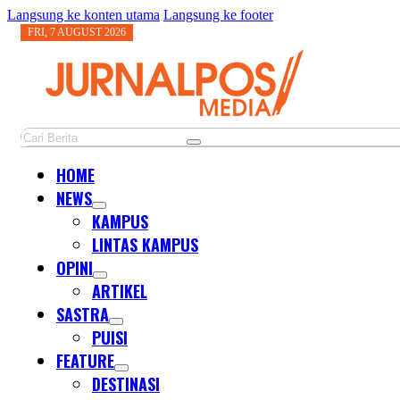
Langsung ke konten utama
Langsung ke footer
FRI, 7 AUGUST 2026
Cari
HOME
NEWS
KAMPUS
LINTAS KAMPUS
OPINI
ARTIKEL
SASTRA
PUISI
FEATURE
DESTINASI