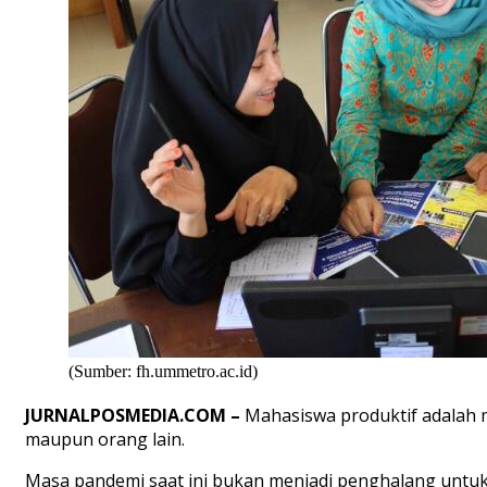
(Sumber: fh.ummetro.ac.id)
JURNALPOSMEDIA.COM –
Mahasiswa produktif adalah 
maupun orang lain.
Masa pandemi saat ini bukan menjadi penghalang untuk t