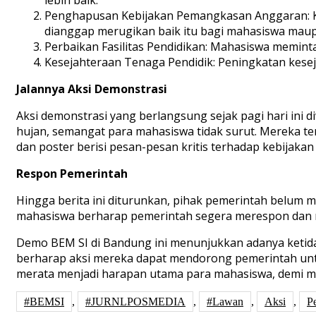
Penghapusan Kebijakan Pemangkasan Anggaran: Ke
dianggap merugikan baik itu bagi mahasiswa maup
Perbaikan Fasilitas Pendidikan: Mahasiswa meminta 
Kesejahteraan Tenaga Pendidik: Peningkatan kese
Jalannya Aksi Demonstrasi
Aksi demonstrasi yang berlangsung sejak pagi hari ini d
hujan, semangat para mahasiswa tidak surut. Mereka
dan poster berisi pesan-pesan kritis terhadap kebijakan
Respon Pemerintah
Hingga berita ini diturunkan, pihak pemerintah belum 
mahasiswa berharap pemerintah segera merespon dan 
Demo BEM SI di Bandung ini menunjukkan adanya ketida
berharap aksi mereka dapat mendorong pemerintah untu
merata menjadi harapan utama para mahasiswa, demi ma
#BEMSI
,
#JURNLPOSMEDIA
,
#Lawan
,
Aksi
,
P