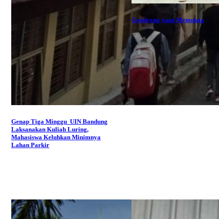
Gondrong yang Memukau
Genap Tiga Minggu UIN Bandung
Laksanakan Kuliah Luring,
Mahasiswa Keluhkan Minimnya
Lahan Parkir