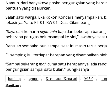
Namun, dari banyaknya posko pengungsian yang berdiri
bantuan yang disalurkan.
Salah satu warga, Eka Kokon Kondara menyampaikan, b
lokasinya. Yaitu RT 01, RW 01, Desa Cikembang.
“Saya dari kemarin
ngamanin
baju dan beberapa barang 
beberapa petugas belumsampai ke sini,” jawabnya saat
Bantuan sembako pun sampai saat ini masih terus berjal
Di samping itu, terdapat harapan yang disampaikan ole
“Sampai sekarang
mah
cuma satu harapannya, ada renov
pengungsian sampai satu bulan,” pungkasnya.
bandung
,
gempa
,
Kecamatan Kertasari
,
M 5.0
,
pen
Bagikan :