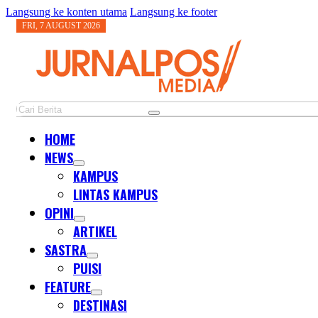
Langsung ke konten utama
Langsung ke footer
FRI, 7 AUGUST 2026
Cari
HOME
NEWS
KAMPUS
LINTAS KAMPUS
OPINI
ARTIKEL
SASTRA
PUISI
FEATURE
DESTINASI