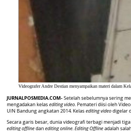
Videografer Andre Destian menyampaikan materi dalam Kelas E
JURNALPOSMEDIA.COM-
Setelah sebelumnya sering me
mengadakan kelas
e
diting
video
. Pemateri diisi oleh Vide
UIN Bandung angkatan 2014. Kelas
editing video
digelar 
Secara garis besar, dunia videografi terbagi menjadi ti
e
diting
o
ffline
dan
e
diting
o
nline
.
Editing Offline
adalah sala