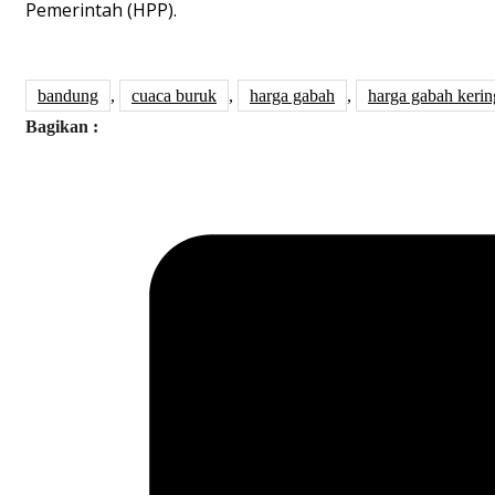
Pemerintah (HPP).
bandung
,
cuaca buruk
,
harga gabah
,
harga gabah kerin
Bagikan :