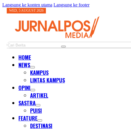
Langsung ke konten utama
Langsung ke footer
WED, 5 AUGUST 2026
Cari
HOME
NEWS
KAMPUS
LINTAS KAMPUS
OPINI
ARTIKEL
SASTRA
PUISI
FEATURE
DESTINASI