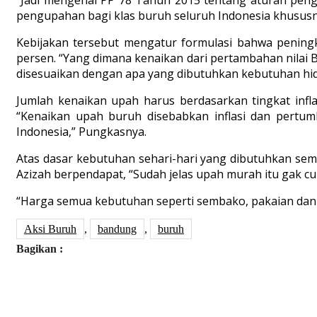
“Jadi mengenai PP 78 Tahun 2015 tentang aturan pen
pengupahan bagi klas buruh seluruh Indonesia khususny
Kebijakan tersebut mengatur formulasi bahwa peningka
persen. “Yang dimana kenaikan dari pertambahan nilai Bu
disesuaikan dengan apa yang dibutuhkan kebutuhan hi
Jumlah kenaikan upah harus berdasarkan tingkat infl
“Kenaikan upah buruh disebabkan inflasi dan pertu
Indonesia,” Pungkasnya.
Atas dasar kebutuhan sehari-hari yang dibutuhkan se
Azizah berpendapat, “Sudah jelas upah murah itu gak cu
“Harga semua kebutuhan seperti sembako, pakaian dan 
Aksi Buruh
,
bandung
,
buruh
Bagikan :