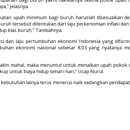
gupahan bagi buruh yakni hakikatnya skema politik upah
a,” Jelasnya.
tan upah minimum bagi buruh haruslah disesuaikan dengan
ruh tersebut ditentukan dari laju perkenomian inflasi dan i
dup klas buruh,” Tambahnya.
asi dan laju pertumbuhan ekonomi Indonesia yang diform
mbuhan ekonomi nasional sebesar 8,03 yang nyatanya me
makin mahal, maka menuntut untuk menaikan upah pokok se
kup untuk biaya hidup sehari-hari,” Ucap Nurul.
kebutuhan lainya terus menerus naik sedangkan pendapat