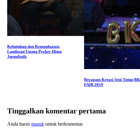
Kebutuhan dan Kemanfaatan,
Landasan Utama Proker Hima
Jurnalistik
Beragam Kreasi Seni Tutup BK
FAIR 2019
Tinggalkan komentar pertama
Anda harus
masuk
untuk berkomentar.