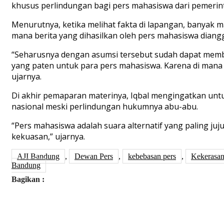
khusus perlindungan bagi pers mahasiswa dari pemerin
Menurutnya, ketika melihat fakta di lapangan, banyak 
mana berita yang dihasilkan oleh pers mahasiswa diangga
“Seharusnya dengan asumsi tersebut sudah dapat memb
yang paten untuk para pers mahasiswa. Karena di mana l
ujarnya.
Di akhir pemaparan materinya, Iqbal mengingatkan unt
nasional meski perlindungan hukumnya abu-abu.
“Pers mahasiswa adalah suara alternatif yang paling juju
kekuasan,” ujarnya.
AJI Bandung
,
Dewan Pers
,
kebebasan pers
,
Kekerasan
Bandung
Bagikan :