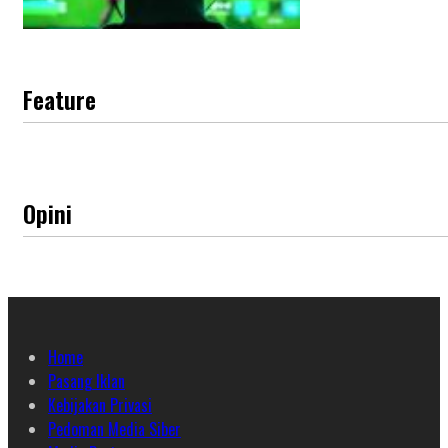
Feature
Opini
Home
Pasang Iklan
Kebijakan Privasi
Pedoman Media Siber