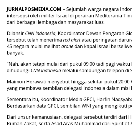
JURNALPOSMEDIA.COM
– Sejumlah warga negara Indon
intersepsi oleh militer Israel di perairan Mediterania 
dari berbagai lembaga dan masyarakat luas.
Dilansir
CNN
Indonesia
, Koordinator Dewan Pengarah Gl
tersebut telah menerima
red
alert
atau peringatan darura
45 negara mulai melihat
drone
dan kapal Israel berseliwe
banyak.
“Nah, akan tetapi mulai dari pukul 09.00 tadi pagi waktu
dihubungi
CNN
Indonesia
melalui sambungan telepon di Se
Maimon Herawati menyebut hingga sekitar pukul 20.00 
yang membawa sembilan delegasi Indonesia dalam misi 
Sementara itu, Koordinator Media GPCI, Harfin Naqsya
Berdasarkan data GPCI, sembilan WNI yang mengikuti pe
Dari unsur kemanusiaan, delegasi tersebut terdiri da
Rumah Zakat, serta Asad Aras Muhammad dari Spirit of