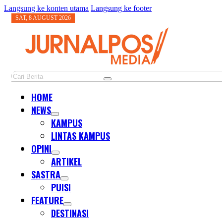
Langsung ke konten utama
Langsung ke footer
SAT, 8 AUGUST 2026
Cari
HOME
NEWS
KAMPUS
LINTAS KAMPUS
OPINI
ARTIKEL
SASTRA
PUISI
FEATURE
DESTINASI