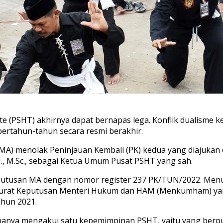
te (PSHT) akhirnya dapat bernapas lega. Konflik dualisme
 bertahun-tahun secara resmi berakhir.
A) menolak Peninjauan Kembali (PK) kedua yang diajukan o
., M.Sc., sebagai Ketua Umum Pusat PSHT yang sah.
ui putusan MA dengan nomor register 237 PK/TUN/2022. Menur
an Surat Keputusan Menteri Hukum dan HAM (Menkumham)
ahun 2021.
 hanya mengakui satu kepemimpinan PSHT, yaitu yang berpu