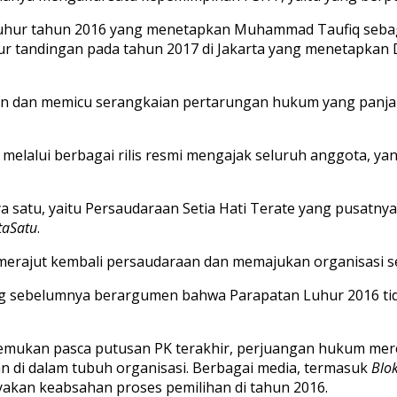
an Luhur tahun 2016 yang menetapkan Muhammad Taufiq se
 tandingan pada tahun 2017 di Jakarta yang menetapkan D
kan dan memicu serangkaian pertarungan hukum yang panjan
lalui berbagai rilis resmi mengajak seluruh anggota, yang
a satu, yaitu Persaudaraan Setia Hati Terate yang pusatnya
taSatu
.
rajut kembali persaudaraan dan memajukan organisasi ses
ang sebelumnya berargumen bahwa Parapatan Luhur 2016 ti
temukan pasca putusan PK terakhir, perjuangan hukum m
 di dalam tubuh organisasi. Berbagai media, termasuk
Blo
akan keabsahan proses pemilihan di tahun 2016.