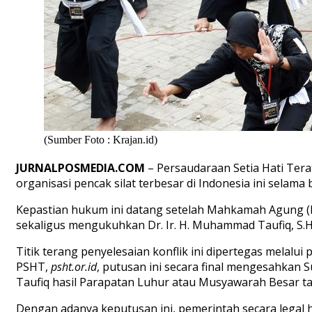
(Sumber Foto : Krajan.id)
JURNALPOSMEDIA.COM
– Persaudaraan Setia Hati Tera
organisasi pencak silat terbesar di Indonesia ini selama
Kepastian hukum ini datang setelah Mahkamah Agung (M
sekaligus mengukuhkan Dr. Ir. H. Muhammad Taufiq, S.H
Titik terang penyelesaian konflik ini dipertegas melal
PSHT,
psht.or.id
, putusan ini secara final mengesahk
Taufiq hasil Parapatan Luhur atau Musyawarah Besar t
Dengan adanya keputusan ini, pemerintah secara legal