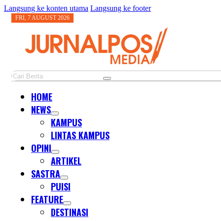
Langsung ke konten utama
Langsung ke footer
FRI, 7 AUGUST 2026
Cari
HOME
NEWS
KAMPUS
LINTAS KAMPUS
OPINI
ARTIKEL
SASTRA
PUISI
FEATURE
DESTINASI