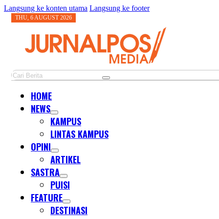
Langsung ke konten utama
Langsung ke footer
THU, 6 AUGUST 2026
Cari
HOME
NEWS
KAMPUS
LINTAS KAMPUS
OPINI
ARTIKEL
SASTRA
PUISI
FEATURE
DESTINASI