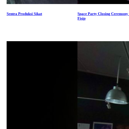
Sentra Produksi Sikat
Space Party Closing Ceremon
Fisip