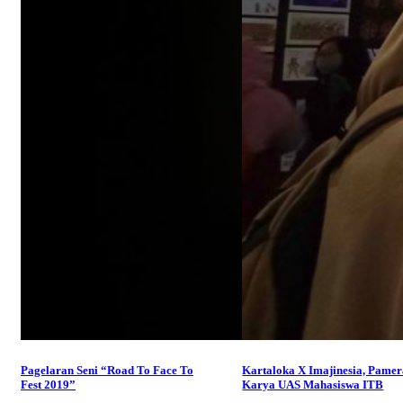
Pagelaran Seni “Road To Face To
Kartaloka X Imajinesia, Pame
Fest 2019”
Karya UAS Mahasiswa ITB