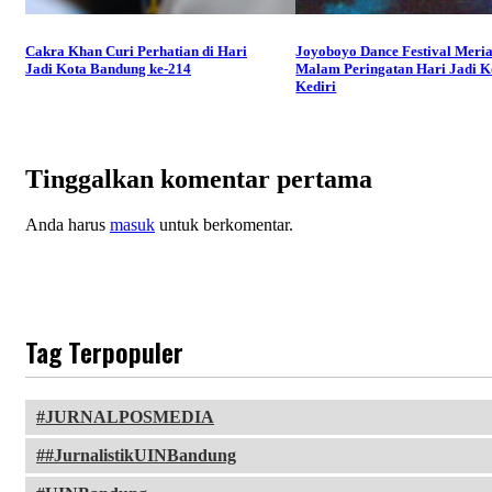
Cakra Khan Curi Perhatian di Hari
Joyoboyo Dance Festival Meri
Jadi Kota Bandung ke-214
Malam Peringatan Hari Jadi K
Kediri
Tinggalkan komentar pertama
Anda harus
masuk
untuk berkomentar.
Tag Terpopuler
JURNALPOSMEDIA
#JurnalistikUINBandung