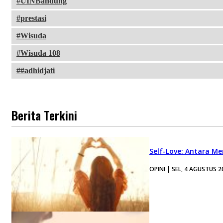
UINBandung
prestasi
Wisuda
Wisuda 108
#adhidjati
Berita Terkini
Self-Love: Antara Me
OPINI | SEL, 4 AGUSTUS 2