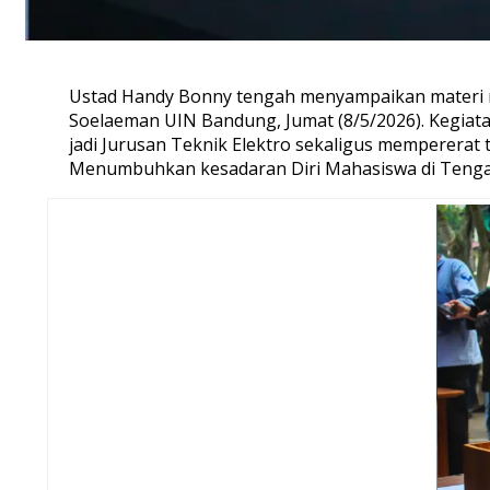
Ustad
Handy Bonny
tengah
men
yampaikan
materi
Soelaeman
U
IN Bandung
, Jumat (8
/5/
2026).
Kegiat
jadi
J
urusan
Te
knik
E
lektro
sekaligus
mempe
rerat
Menumbuhkan kesadaran Diri Mahasiswa di Tenga