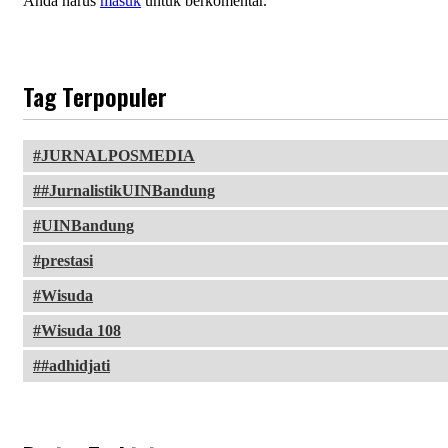
Anda harus
masuk
untuk berkomentar.
Tag Terpopuler
JURNALPOSMEDIA
#JurnalistikUINBandung
UINBandung
prestasi
Wisuda
Wisuda 108
#adhidjati