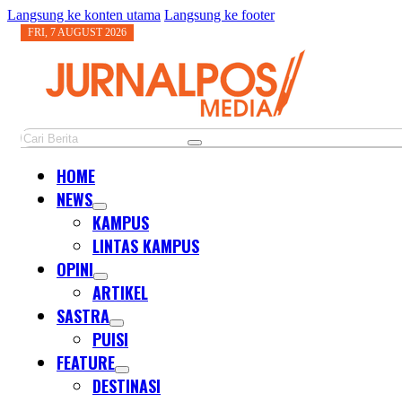
Langsung ke konten utama
Langsung ke footer
FRI, 7 AUGUST 2026
Cari
HOME
NEWS
KAMPUS
LINTAS KAMPUS
OPINI
ARTIKEL
SASTRA
PUISI
FEATURE
DESTINASI