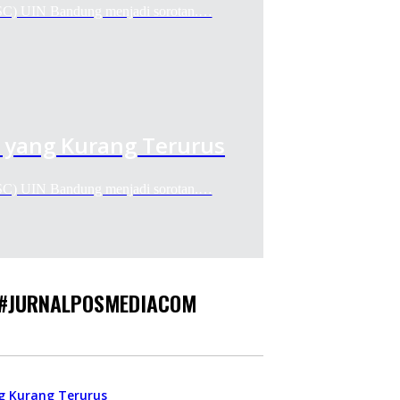
) UIN Bandung menjadi sorotan.…
 yang Kurang Terurus
) UIN Bandung menjadi sorotan.…
s #JURNALPOSMEDIACOM
g Kurang Terurus