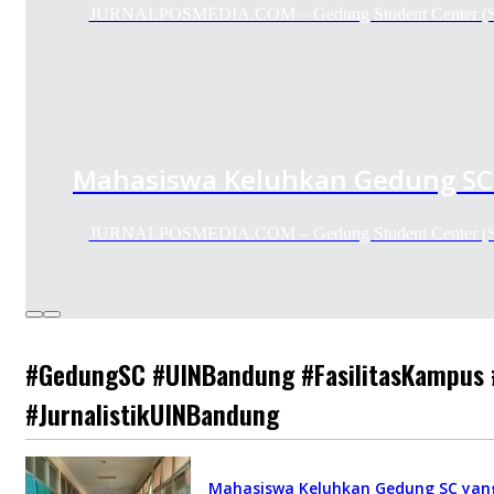
JURNALPOSMEDIA.COM – Gedung Student Center (SC
Mahasiswa Keluhkan Gedung SC
JURNALPOSMEDIA.COM – Gedung Student Center (SC
#GedungSC #UINBandung #FasilitasKampu
#JurnalistikUINBandung
Mahasiswa Keluhkan Gedung SC yan