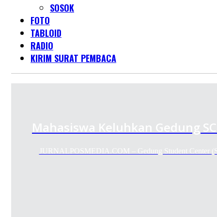
SOSOK
FOTO
TABLOID
RADIO
KIRIM SURAT PEMBACA
Mahasiswa Keluhkan Gedung SC
JURNALPOSMEDIA.COM – Gedung Student Center (SC