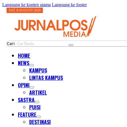
Langsung ke konten utama
Langsung ke footer
SAT, 8 AUGUST 2026
Cari
HOME
NEWS
KAMPUS
LINTAS KAMPUS
OPINI
ARTIKEL
SASTRA
PUISI
FEATURE
DESTINASI