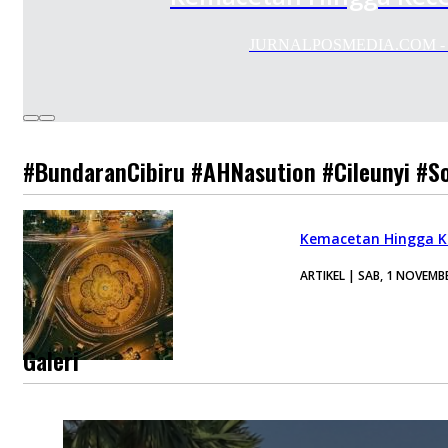
JURNALPOSMEDIA.COM - Bund
#BundaranCibiru #AHNasution #Cileunyi #S
Kemacetan Hingga Ke
ARTIKEL | SAB, 1 NOVEMB
Galeri