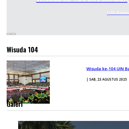
UIN Bandun
Wisuda 104
Wisuda ke-104 UIN B
| SAB, 23 AGUSTUS 2025
Galeri