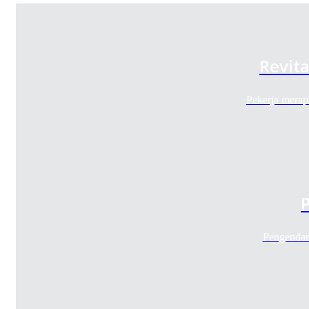
Revit
Pekerja merap
Pengendara