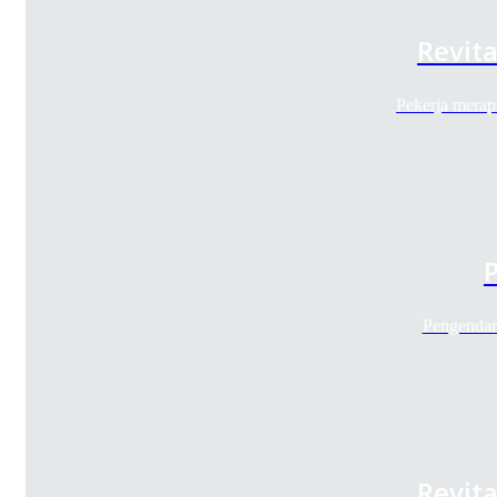
Revit
Pekerja merap
Pengendara
Revit