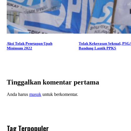
Aksi Tolak Penetapan Upah
Tolak Kekerasan Seksual, PSG
Minimum 2022
Bandung Lantik PPKS
Tinggalkan komentar pertama
Anda harus
masuk
untuk berkomentar.
Tag Terpopuler