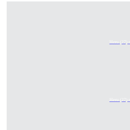
Heru (27)
Heru (27)