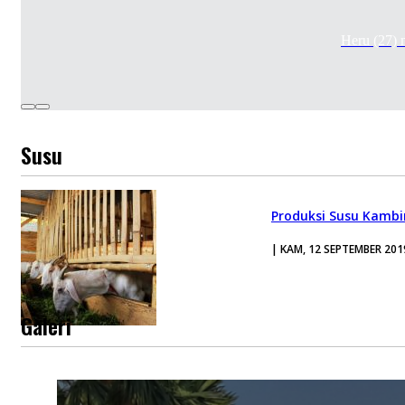
Heru (27)
Susu
Produksi Susu Kamb
| KAM, 12 SEPTEMBER 201
Galeri