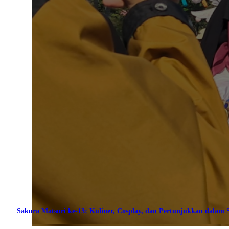
Sakura Matsuri ke-13: Kuliner, Cosplay, dan Pertunjukkan dalam S