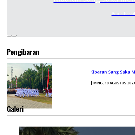
Purna Paski
Pengibaran
Kibaran Sang Saka M
| MING, 18 AGUSTUS 202
Galeri