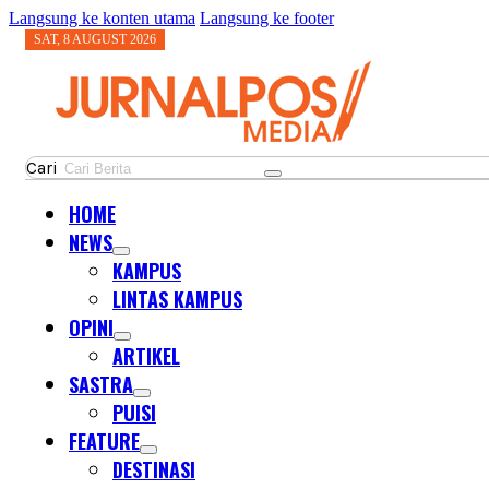
Langsung ke konten utama
Langsung ke footer
SAT, 8 AUGUST 2026
Cari
HOME
NEWS
KAMPUS
LINTAS KAMPUS
OPINI
ARTIKEL
SASTRA
PUISI
FEATURE
DESTINASI