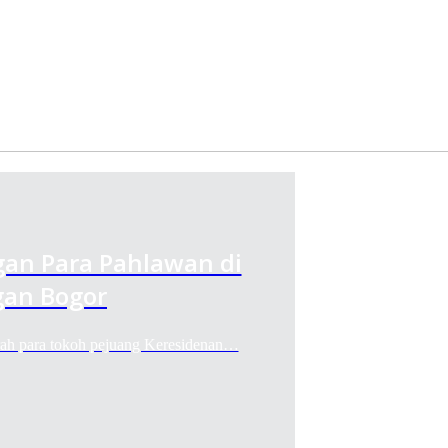
gan Para Pahlawan di
an Bogor
ah para tokoh pejuang Keresidenan…