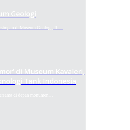
um Geologi
ersimpan di Museum Geologi, Jl.…
rmor’ di Museum Kavaleri,
nologi Tank Indonesia
 bersama di depan monumen…