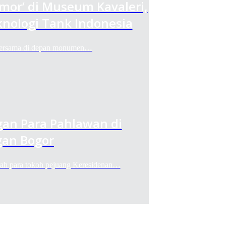
rmor’ di Museum Kavaleri,
nologi Tank Indonesia
 bersama di depan monumen…
gan Para Pahlawan di
an Bogor
ah para tokoh pejuang Keresidenan…