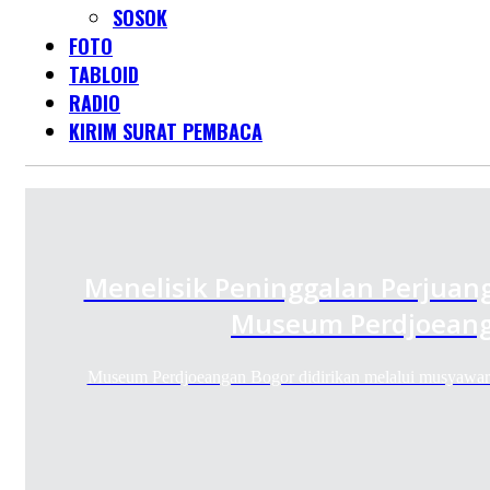
SOSOK
FOTO
TABLOID
RADIO
KIRIM SURAT PEMBACA
Menelisik Peninggalan Perjuan
Museum Perdjoeang
Museum Perdjoeangan Bogor didirikan melalui musyawar