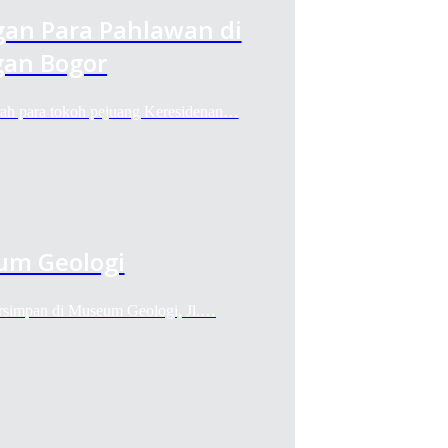
gan Para Pahlawan di
an Bogor
ah para tokoh pejuang Keresidenan…
um Geologi
ersimpan di Museum Geologi, Jl.…