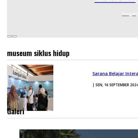
Pengunj
museum siklus hidup
Sarana Belajar Inter
| SEN, 16 SEPTEMBER 202
Galeri