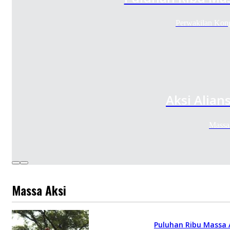
Perwakilan Kong
Aksi Alian
Massa
Massa Aksi
Puluhan Ribu Massa 