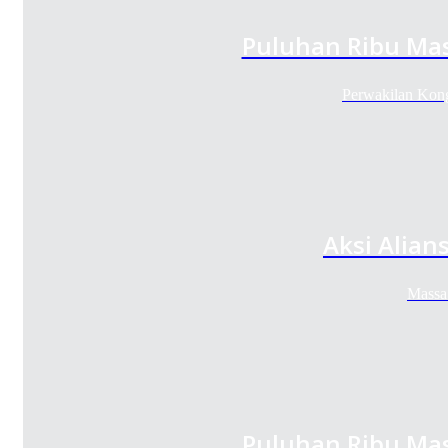
Puluhan Ribu Ma
Perwakilan Kong
Aksi Alian
Massa
Puluhan Ribu Ma