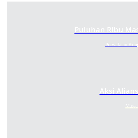
Puluhan Ribu Ma
Perwakilan Kong
Aksi Alian
Massa