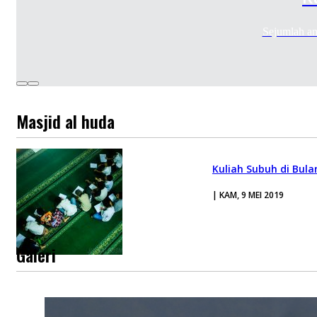
Sejumlah an
Masjid al huda
Kuliah Subuh di Bu
| KAM, 9 MEI 2019
Galeri