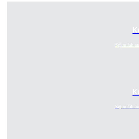
K
Sejumlah an
K
Sejumlah an