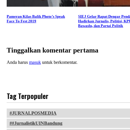
Pameran Kilas Balik Photo’s Speak
SIEJ Gelar Rapat Dengar Pend
Face To Fest 2019
Hadirkan Jurnalis, Politisi, KP
Bawaslu, dan Partai Politik
Tinggalkan komentar pertama
Anda harus
masuk
untuk berkomentar.
Tag Terpopuler
JURNALPOSMEDIA
#JurnalistikUINBandung