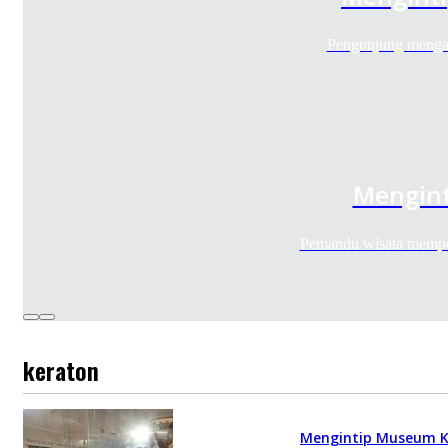
Pengunjung menga
Mengint
Pemandu wisata memper
keraton
Mengintip Museum K