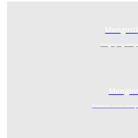
Mengint
Pengunjung menga
Mengint
Pemandu wisata memper