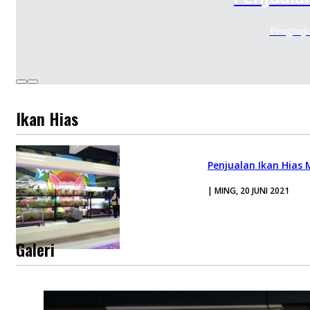
Pengunju
Ikan Hias
Penjualan Ikan Hias
| MING, 20 JUNI 2021
Galeri