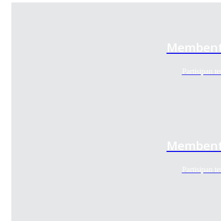
Membentuk
Partisipan 
Membentuk
Partisipan 