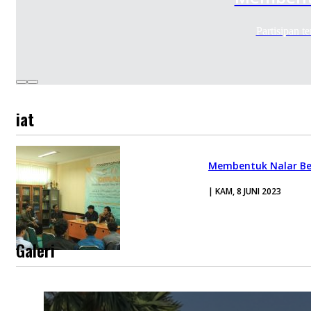
Partisipan 
iat
Membentuk Nalar Berf
| KAM, 8 JUNI 2023
Galeri