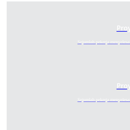
Pro
Sejumlah pekerja menyeles
Pro
Sejumlah pekerja menyeles